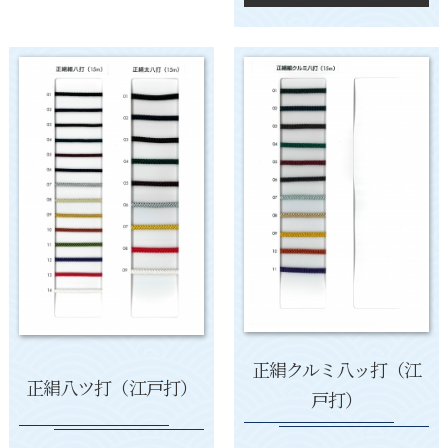
正絹クルミ八ッ打（江
正絹八ツ打（江戸打）
戸打）