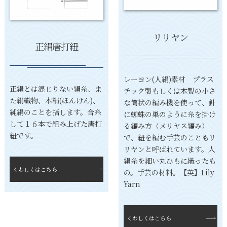
リリヤン
正絹唐打紐
レーヨン(人絹)素材 プラス
正絹とは混じりない絹糸、ま
チック製もしくは木製の小さ
た絹織物、本絹(ほんけん)、
な筒状の編み機を使って、針
純絹のことを指します。合糸
に蜘蛛の巣のように糸を掛け
して１６本で組み上げた唐打
る編み方（メリヤス編み）
紐です。
で、紐を編む手芸のこともリ
リヤンと呼ばれています。人
絹糸を細い丸ひもに織ったも
くわしくはこちら
の。手芸の材料。【英】Lily
Yarn
くわしくはこちら