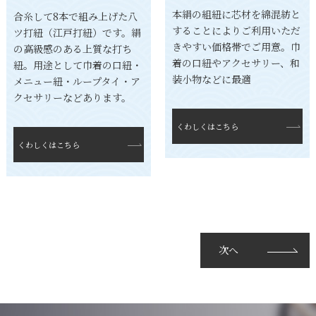
本絹の組紐に芯材を綿混紡と
合糸して8本で組み上げた八
することによりご利用いただ
ツ打紐（江戸打紐）です。絹
きやすい価格帯でご用意。巾
の高級感のある上質な打ち
着の口紐やアクセサリー、和
紐。用途として巾着の口紐・
装小物などに最適
メニュー紐・ループタイ・ア
クセサリーなどあります。
くわしくはこちら
くわしくはこちら
次へ