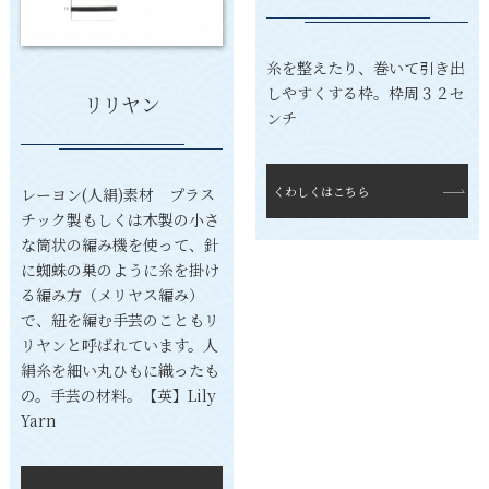
糸を整えたり、巻いて引き出
しやすくする枠。枠周３２セ
リリヤン
ンチ
くわしくはこちら
レーヨン(人絹)素材 プラス
チック製もしくは木製の小さ
な筒状の編み機を使って、針
に蜘蛛の巣のように糸を掛け
る編み方（メリヤス編み）
で、紐を編む手芸のこともリ
リヤンと呼ばれています。人
絹糸を細い丸ひもに織ったも
の。手芸の材料。【英】Lily
Yarn