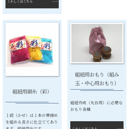
くわしくはこちら
組紐用おもり（組み
玉・中心用おもり）
組紐用絹糸（彩）
組紐作成（丸台用）に必要な
おもり各種
１綛（かせ）は１本の帯締め
を組める長さに仕立ててあり
ます。組紐用糸です。
くわしくはこちら