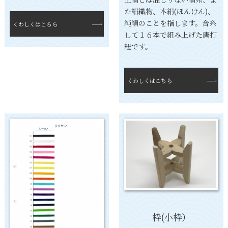
た絹織物、本絹(ほんけん)、
純絹のことを指します。合糸
くわしくはこちら
して１６本で組み上げた唐打
紐です。
くわしくはこちら
枠(小枠）