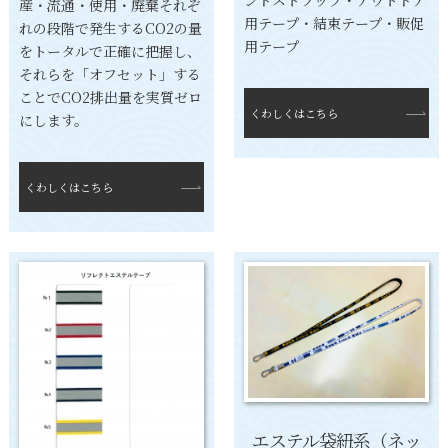
産・流通・使用・廃棄それぞ
用テープ・結束テープ・販促
れの段階で発生するCO2の量
用テープ
をトータルで正確に把握し、
それらを「オフセット」する
ことでCO2排出量を実質ゼロ
くわしくはこちら
にします。
くわしくはこちら
エステル袋紐系（ネッ