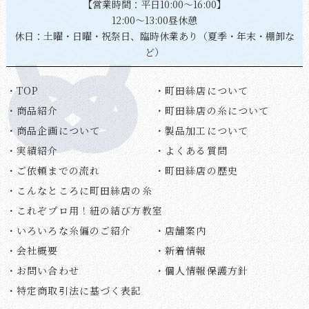
【営業時間：平日10:00～16:00】
12:00～13:00昼休憩
休日：土曜・日曜・祝祭日、臨時休業あり（夏季・年末・棚卸な
ど）
・TOP
・町田絲店について
・商品紹介
・町田絲店の糸について
・商品企画について
・製品加工について
・実績紹介
・よくある質問
・ご依頼までの流れ
・町田絲店の歴史
・こんなところに町田絲店の糸
・これぞプロ用！紐の結び方教室
・いろいろな糸偏のご紹介
・店舗案内
・会社概要
・新着情報
・お問い合わせ
・個人情報保護方針
・特定商取引法に基づく表記