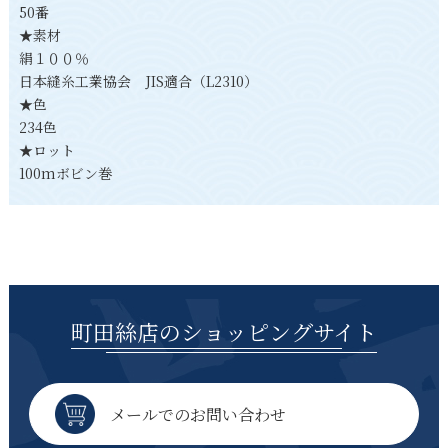
50番
★素材
絹１００％
日本縫糸工業協会 JIS適合（L2310）
★色
234色
★ロット
100mボビン巻
町田絲店のショッピングサイト
メールでのお問い合わせ