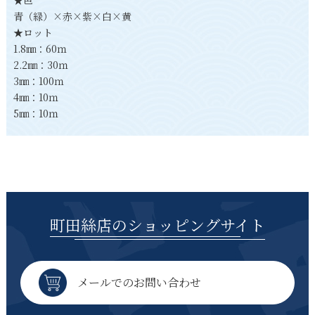
青（緑）×赤×紫×白×黄
★ロット
1.8㎜：60ｍ
2.2㎜：30ｍ
3㎜：100ｍ
4㎜：10ｍ
5㎜：10ｍ
町田絲店のショッピングサイト
メールでのお問い合わせ