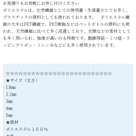
お見積りもお気軽にお申し付けください
ポリエステルは、化学繊維としての使用量・生産量がとても多く、
プラスチックの原料としても使われております。 ポリエステル繊
維の大半はPET繊維で、PET樹脂などはペットボトルの原料にも使
われ、天然繊維に比べて多く流通しており、衣類などの素材として
も多く用いられ、強度が高いのも特徴です。服飾用紐・くつ紐・ラ
ッピングリボン・ミシン糸などにも多く使用されています。
☆☆☆☆☆☆☆☆☆☆☆☆☆☆☆☆☆☆☆☆☆☆☆☆☆
★サイズ（太さ）
1.8㎜
2.2㎜
3㎜
4㎜
5㎜
★素材
ポリエステル１００％
★色