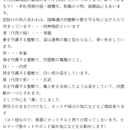
もり）・木札用根付紐・破魔矢、和風の小物、装飾品にもあいま
す。
厄除けの色の言われは、陰陽道の四聖獣の都を守る色になぞらえて
決まっています・・・四神相応といいます
青（代用で緑）・・・青龍
東を守護する聖獣で、姿は通常の龍と変わらなく、青い色をしてい
ます。
赤・・・朱雀
南を守護する聖獣で、四霊獣の鳳凰のこと。
白・・・白虎
西を守護する聖獣で、白い虎の姿をしています。
黒（代用で紫）・・・玄武
北を守護する聖獣で、亀と蛇を合成したような姿をしていて、四霊
獣の一つとされます。
そして中心を「黄」としました
原反そのままだけでなく、カットや結びの加工などもご相談承りま
す
（ヨリ紐なので、普通にカットすると撚りが戻ってしまいます。セ
ロテープ巻カットやボンド留め加工などをお勧めします）