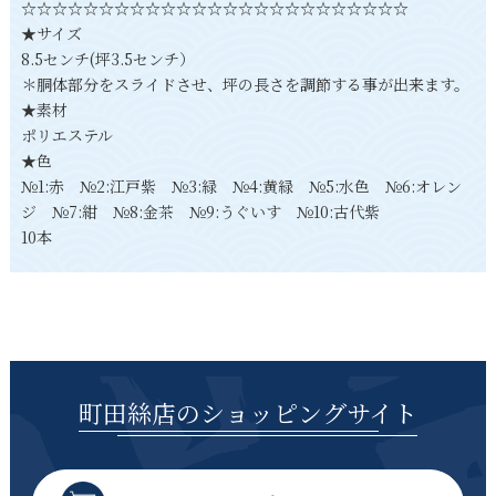
☆☆☆☆☆☆☆☆☆☆☆☆☆☆☆☆☆☆☆☆☆☆☆☆☆
★サイズ
8.5センチ(坪3.5センチ）
＊胴体部分をスライドさせ、坪の長さを調節する事が出来ます。
★素材
ポリエステル
★色
№1:赤 №2:江戸紫 №3:緑 №4:黄緑 №5:水色 №6:オレン
ジ №7:紺 №8:金茶 №9:うぐいす №10:古代紫
10本
町田絲店のショッピングサイト