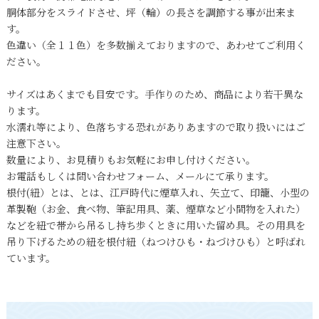
胴体部分をスライドさせ、坪（輪）の長さを調節する事が出来ま
す。
色違い（全１１色）を多数揃えておりますので、あわせてご利用く
ださい。
サイズはあくまでも目安です。手作りのため、商品により若干異な
ります。
水濡れ等により、色落ちする恐れがありあますので取り扱いにはご
注意下さい。
数量により、お見積りもお気軽にお申し付けください。
お電話もしくは問い合わせフォーム、メールにて承ります。
根付(紐）とは、とは、江戸時代に煙草入れ、矢立て、印籠、小型の
革製鞄（お金、食べ物、筆記用具、薬、煙草など小間物を入れた）
などを紐で帯から吊るし持ち歩くときに用いた留め具。その用具を
吊り下げるための紐を根付紐（ねつけひも・ねづけひも）と呼ばれ
ています。