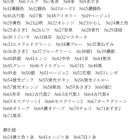
№5赤 №6コルク №7朱赤 №8朱 №9あずき
№11薄藤色 №12藤色 №13ローズ3 №15濃藤色
№16古代紫 №17紫 №18アイボリー №19ベージュ1
№20黄色 №21山吹 №22オレンジ №23からし №24黄土色
№25あさぎ1 №26ヒワ №27若草 №28青竹 №29深緑
№30うぐいす №31抹茶 №32マスタード
№33エメラルドグリーン №34薄ブルー №35青ねずみ
№36あさぎ2 №37ブルーグリーン №38紺1 №39濃紺
№40鉄紺 №41エンジ №42中茶 №43茶 №44焦茶
№45グレー №46ライトグレー №47白 №48黒
№49金 №50銀 №51ベージュ2 №52花紺 №53レンガ
№54蛍光ピンク №55蛍光ボタン №56蛍光イエロー
№57蛍光オレンジ №58肌色 №59あさぎ3 №60紺2
№61赤茶 №62古代紫2 №63古代紫3 №64古代紫4
№65モスグリーン1 №66モスグリーン2 №67ダークグリーン
№68オリーブ №69濃オリーブ №70チョコ №71あずき2
№72黒茶
源氏紐
№24黄土色×金 №41エンジ×金 №47白×金