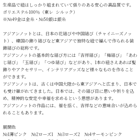
生産品で紐はしっかり組まれていて張りのある安心の高品質です。
ポリエステル100％（東レ シルック）
※№49金は金糸・№50銀は銀糸
アジアンノットとは、日本の花結びや中国結び（チャイニーズノッ
ト）、韓国の飾り結びなど東アジアで独特な紐で編んで作られる装
飾結びの総称です。
アジアンノットの基本的な結び方には「吉祥結び」「梅結び」「あわ
じ結び」「玉結び」「つゆ結び」などがあり、1本の紐さえあれば髪
飾りやアクセサリー、インテリアグッズなど様々なものを作ること
ができます。
アジアンノットは、古くは中国大陸から東アジアへと広まり、日本で
も受け継がれてきました。日本では、その結び目に思いや祈りを込
め、精神的な安定や幸福を求めるという思想があります。
アジアンノットの作品には、福を招く、吉祥などの意味合いが込めら
れることもあります。
展開色
№1薄ピンク №2ローズ1 №3ローズ2 №4サーモンピンク