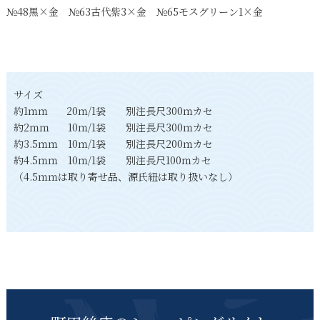
№48黒×金 №63古代紫3×金 №65モスグリーン1×金
サイズ
約1ｍｍ 20ｍ/1袋 別注長尺300ｍカセ
約2ｍｍ 10ｍ/1袋 別注長尺300ｍカセ
約3.5ｍｍ 10ｍ/1袋 別注長尺200ｍカセ
約4.5ｍｍ 10ｍ/1袋 別注長尺100ｍカセ
（4.5ｍｍは取り寄せ品、源氏紐は取り扱いなし）